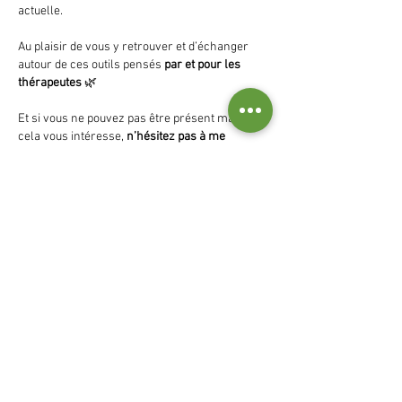
actuelle.
Au plaisir de vous y retrouver et d’échanger 
autour de ces outils pensés 
par et pour les 
thérapeutes
 🌿
Et si vous ne pouvez pas être présent mais que 
cela vous intéresse, 
n’hésitez pas à me 
contacter directement
.
--> 
https://www.diagnotes.ai/contact
Julien Ferla
Like
À propos
Formations, stages, séminaires,
rencontres...