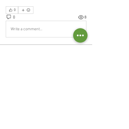
0
0
8
Write a comment...
À propos
Formations, stages, séminaires,
rencontres...
Suivez nous :