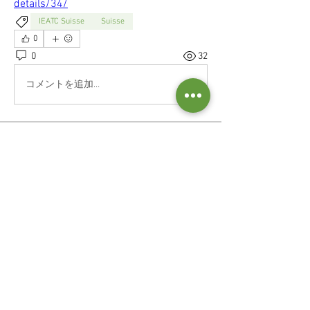
details/34/
IEATC Suisse
Suisse
0
0
32
コメントを追加…
À propos
Formations, stages, séminaires,
rencontres...
Suivez nous :