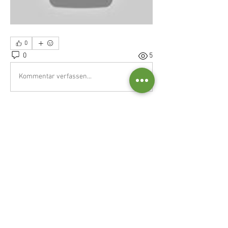
0
0
5
Kommentar verfassen...
À propos
Formations, stages, séminaires,
rencontres...
Suivez nous :